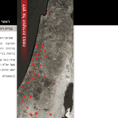
סביוני רמ
חמישה מבנ
מרכזית ירו
ברמות. בניינים מ
עיר:
באר ש
מס' יח"ד:
0
יזם:
אחים א